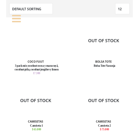
OUT OF STOCK
COCO FUUT
BOLSA TOTE
3 pack mix cocofuut cocoa y maracuyá,
Bolsa Tote Naranja
cocofuut piña, cocofuut jengibre y limon
17.300
OUT OF STOCK
OUT OF STOCK
CAMISETAS
CAMISETAS
Camiseta 1
Camiseta 2
$ 65.000
$ 75.000