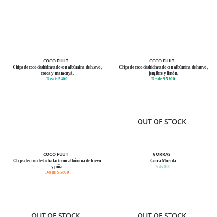
COCO FUUT
COCO FUUT
Chips de coco deshidratado con albúmina de huevo,
Chips de coco deshidratado con albúmina de huevo,
cocoa y maracuyá.
jengibre y limón.
Desde 5.800
Desde $ 5.800
OUT OF STOCK
COCO FUUT
GORRAS
Chips de coco deshidratado con albúmina de huevo
Gorra Morada
y piña.
$ 45.000
Desde $ 5.800
OUT OF STOCK
OUT OF STOCK